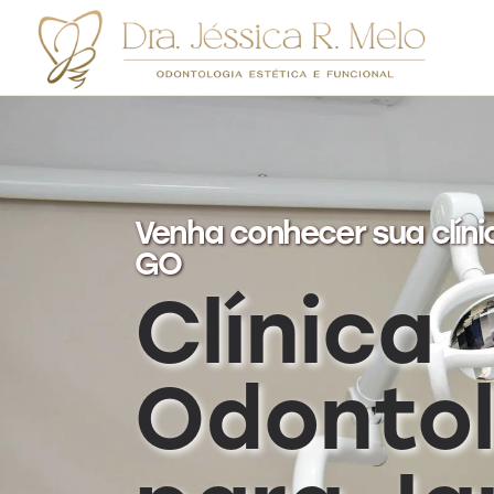
Venha conhecer sua clíni
GO
Clínica
Odontol
Des
me 
pro