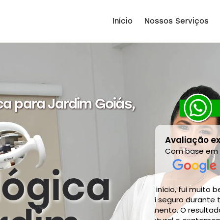
Início
Nossos Serviços
ca para Jardim Goiás,
Avaliação e
Com base e
ógica
de o início, fui muito bem atendido e
Incrível eu am
senti seguro durante todo o
procedimento e confiável ótim
cedimento. O resultado ficou incrível,
profissional superr recomendo Dr Jessica R