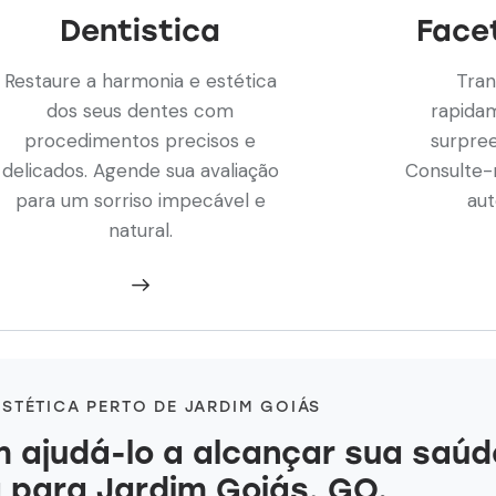
Dentistica
Face
Restaure a harmonia e estética
Tran
dos seus dentes com
rapida
procedimentos precisos e
surpree
delicados. Agende sua avaliação
Consulte-
para um sorriso impecável e
aut
natural.
ESTÉTICA PERTO DE JARDIM GOIÁS
 ajudá-lo a alcançar sua saúd
a
para Jardim Goiás, GO.