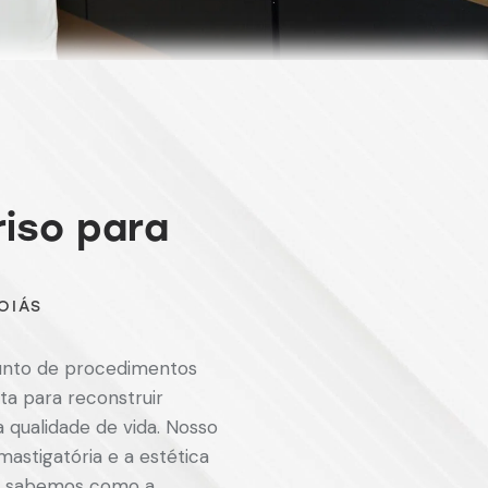
recomendo a clínica que 
buscar o melhor cuidado 
bucal. Obrigada a todos da
atendimento.
iso para
OIÁS
junto de procedimentos
a para reconstruir
 qualidade de vida. Nosso
astigatória e a estética
s, sabemos como a