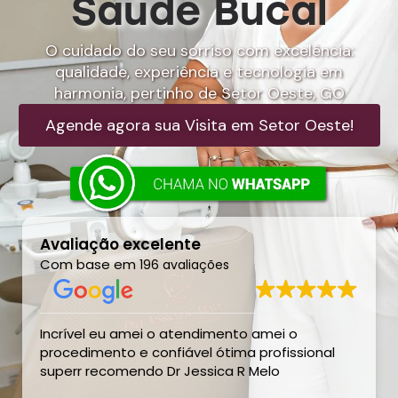
Saúde Bucal
O cuidado do seu sorriso com excelência:
qualidade, experiência e tecnologia em
harmonia, pertinho de Setor Oeste, GO
Agende agora sua Visita em Setor Oeste!
Avaliação excelente
Com base em
196 avaliações
Incrível eu amei o atendimento amei o
procedimento e confiável ótima profissional
superr recomendo Dr Jessica R Melo