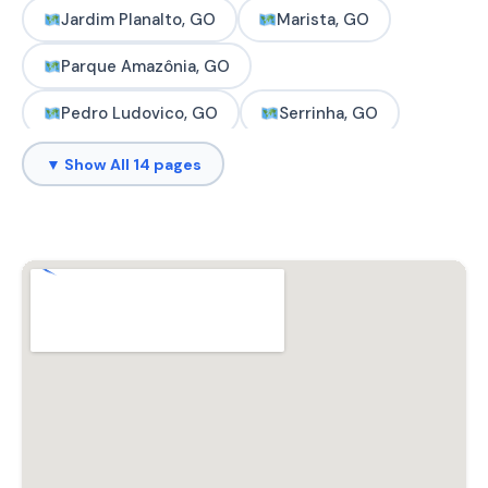
Jardim Planalto, GO
Marista, GO
Parque Amazônia, GO
Pedro Ludovico, GO
Serrinha, GO
Setor Coimbra, GO
Setor Jaó, GO
▼ Show All 14 pages
Setor Oeste, GO
Setor Serrinha, GO
Setor Sul, GO