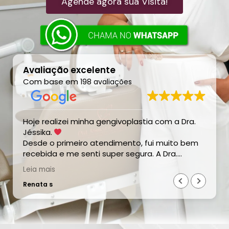
Agende agora sua Visita!
Avaliação excelente
Com base em
198 avaliações
Hoje realizei minha gengivoplastia com a Dra.
a
Jéssika.
Desde o primeiro atendimento, fui muito bem
recebida e me senti super segura. A Dra.
Jéssika foi extremamente atenciosa,
Leia mais
cuidadosa e profissional, explicou tudo
Renata s
direitinho e teve todo o cuidado durante o
procedimento.
Ainda não consigo ver o resultado final porque
estou no início do pós-operatório e preciso
aguardar a cicatrização, mas estou muito feliz