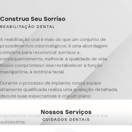
Construa Seu Sorriso
REABILITAÇÃO DENTAL
A reabilitação oral é mais do que um conjunto de
procedimentos odontológicos; é uma abordagem
completa para reconstruir sorrisos e,
consequentemente, melhorar a qualidade de vida.
Nosso compromisso visa restabelecer a função
mastigatória, a estética facial.
Durante o processo de implante, nossa equipe
altamente qualificada realiza uma avaliação detalhada,
discute suas expectativas e cria um plano
personalizado. A instalação das lentes de resina é feita
com precisão, resultando em um sorriso que não só
Nossos Serviços
impressiona visualmente, mas também eleva a sua
CUIDADOS DENTAIS
autoestima.