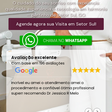
O cuidado do seu sorriso com excelência:
qualidade, experiência e tecnologia em harmonia
— pertinho de Setor Sul, GO.
Agende agora sua Visita em Setor Sul!
Avaliação excelente
Com base em
196 avaliações
Incrível eu amei o atendimento amei o
procedimento e confiável ótima profissional
superr recomendo Dr Jessica R Melo