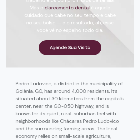
trabalho e os compromissos da família.
Mas o
clareamento dental
é aquele
cuidado que cabe no seu tempo e cabe
no seu bolso — e o resultado, ah, esse
você vê no espelho todo dia.
Agende Sua Visita
Pedro Ludovico, a district in the municipality of
Goiânia, GO, has around 4,000 residents. It’s
situated about 30 kilometers from the capital’s
center, near the GO-050 highway, and is
known for its quiet, rural-suburban feel with
neighborhoods like Chácaras Pedro Ludovico
and the surrounding farming areas. The local
economy relies on small-scale agriculture,