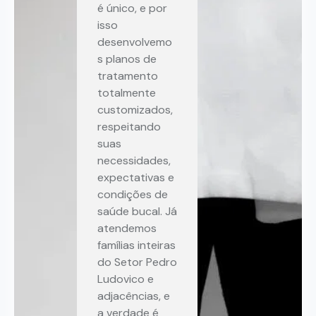
é único, e por
isso
desenvolvemo
s planos de
tratamento
totalmente
customizados,
respeitando
suas
necessidades,
expectativas e
condições de
saúde bucal. Já
atendemos
famílias inteiras
do Setor Pedro
Ludovico e
adjacências, e
a verdade é