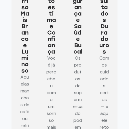
rri
to
gur
sul
so
es
an
ta
Ma
ti
ça
do
is
ma
e
s
Br
e
Sa
Du
an
Co
úd
ra
co
nfi
e
do
e
an
Bu
uro
Lu
ça
cal
s
mi
Voc
Os
Com
no
ê já
pro
os
so
perc
dut
cuid
Aqu
ebe
os
ado
elas
u
de
s
man
com
sup
cert
cha
o
erm
os
s de
um
erca
— e
café
sorri
do
aqu
ou
so
pod
ele
refri
mais
em
reto