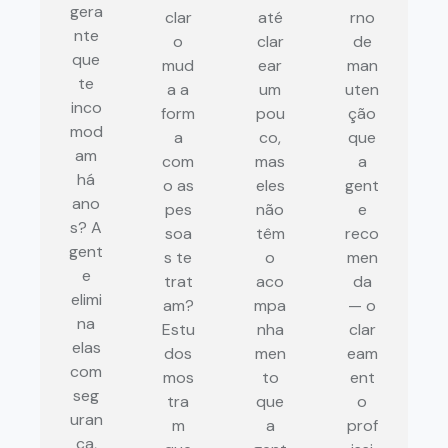
gera
clar
até
rno
nte
o
clar
de
que
mud
ear
man
te
a a
um
uten
inco
form
pou
ção
mod
a
co,
que
am
com
mas
a
há
o as
eles
gent
ano
pes
não
e
s? A
soa
têm
reco
gent
s te
o
men
e
trat
aco
da
elimi
am?
mpa
— o
na
Estu
nha
clar
elas
dos
men
eam
com
mos
to
ent
seg
tra
que
o
uran
m
a
prof
ça,