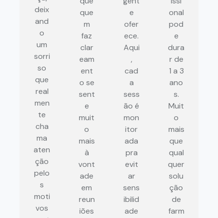
que
gent
issi
deix
que
e
onal
and
m
ofer
pod
o
faz
ece.
e
um
clar
Aqui
dura
sorri
eam
,
r de
so
ent
cad
1 a 3
que
o se
a
ano
real
sent
sess
s.
men
e
ão é
Muit
te
muit
mon
o
cha
o
itor
mais
ma
mais
ada
que
aten
à
pra
qual
ção
vont
evit
quer
pelo
ade
ar
solu
s
em
sens
ção
moti
reun
ibilid
de
vos
iões
ade
farm