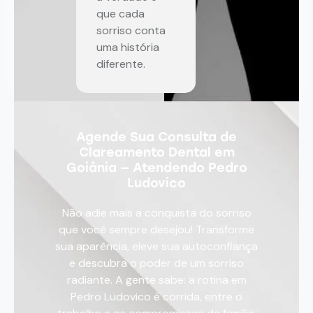
que cada
sorriso conta
uma história
diferente.
Agende Sua Consulta de
Clareamento Dental em
Goiânia — Atendendo Pedro
Ludovico
Não adie mais a conquista do sorriso
que você sempre desejou! Transforme
sua aparência, eleve sua autoconfiança
e descubra o poder de um sorriso
radiante. A gente sabe: a rotina em
Pedro Ludovico é corrida, entre o