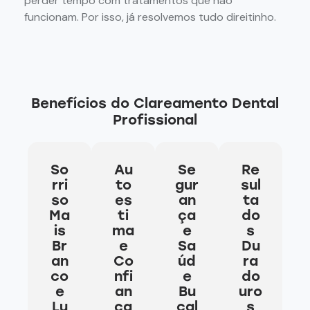
perder tempo com tratamentos que não
funcionam. Por isso, já resolvemos tudo direitinho.
Benefícios do Clareamento Dental
Profissional
So
Au
Se
Re
rri
to
gur
sul
so
es
an
ta
Ma
ti
ça
do
is
ma
e
s
Br
e
Sa
Du
an
Co
úd
ra
co
nfi
e
do
e
an
Bu
uro
Lu
ça
cal
s