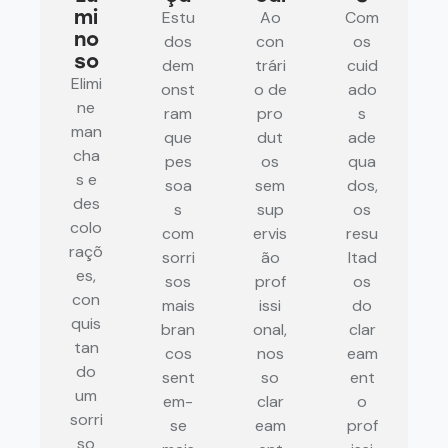
mi
Estu
Ao
Com
no
dos
con
os
so
dem
trári
cuid
Elimi
onst
o de
ado
ne
ram
pro
s
man
que
dut
ade
cha
pes
os
qua
s e
soa
sem
dos,
des
s
sup
os
colo
com
ervis
resu
raçõ
sorri
ão
ltad
es,
sos
prof
os
con
mais
issi
do
quis
bran
onal,
clar
tan
cos
nos
eam
do
sent
so
ent
um
em-
clar
o
sorri
se
eam
prof
so