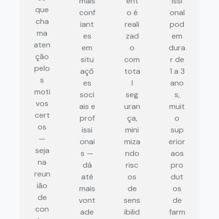
mais
ent
issi
que
conf
o é
onal
cha
iant
reali
pod
ma
es
zad
em
aten
em
o
dura
ção
situ
com
r de
pelo
açõ
tota
1 a 3
s
es
l
ano
moti
soci
seg
s,
vos
ais e
uran
muit
cert
prof
ça,
o
os
issi
mini
sup
—
onai
miza
erior
seja
s —
ndo
aos
na
dá
risc
pro
reun
até
os
dut
ião
mais
de
os
de
vont
sens
de
con
ade
ibilid
farm