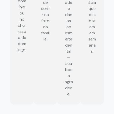
dom
de
ade
ácia
ínio
sorri
e
que
ou
r na
dan
des
no
foto
os
bot
chur
da
ao
am
rasc
famíl
esm
em
o de
ia.
alte
sem
dom
den
ana
ingo.
tal
s.
—
sua
boc
a
agra
dec
e.