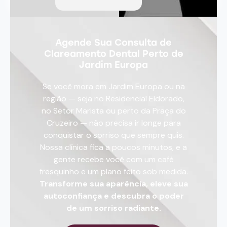
Agende Sua Consulta de
Clareamento Dental Perto de
Jardim Europa
Se você mora em Jardim Europa ou na
região — seja no Residencial Eldorado,
no Setor Marista ou perto da Praça do
Cruzeiro — não precisa ir longe para
conquistar o sorriso que sempre quis.
Nossa clínica fica a poucos minutos, e a
gente recebe você com um café
fresquinho e um plano feito sob medida.
Transforme sua aparência, eleve sua
autoconfiança e descubra o poder
de um sorriso radiante.