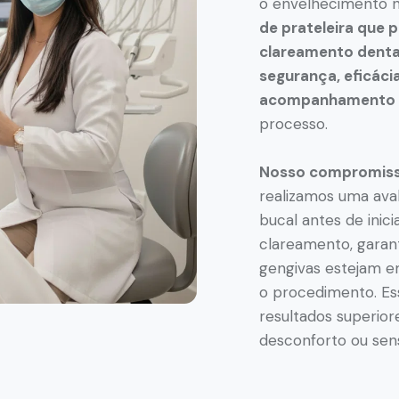
o envelhecimento n
de prateleira que 
clareamento dental
segurança, eficác
acompanhamento e
processo.
Nosso compromisso
realizamos uma ava
bucal antes de inic
clareamento, garan
gengivas estejam e
o procedimento. Es
resultados superior
desconforto ou sens