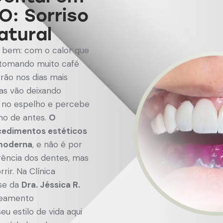
O: Sorriso
atural
 bem: com o calor que
a tomando muito café
rão nos dias mais
as vão deixando
a no espelho e percebe
lho de antes.
O
cedimentos estéticos
 moderna
, e não é por
rência dos dentes, mas
ir. Na Clínica
ise da
Dra. Jéssica R.
reamento
u estilo de vida aqui