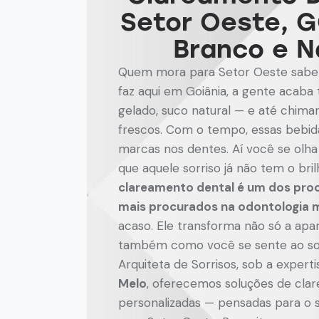
Setor Oeste, G
Branco e N
Quem mora para Setor Oeste sabe
faz aqui em Goiânia, a gente acab
gelado, suco natural — e até chimar
frescos. Com o tempo, essas bebid
marcas nos dentes. Aí você se olh
que aquele sorriso já não tem o bri
clareamento dental é um dos pro
mais procurados na odontologia
acaso. Ele transforma não só a apa
também como você se sente ao sorr
Arquiteta de Sorrisos, sob a expert
Melo
, oferecemos soluções de cla
personalizadas — pensadas para o se