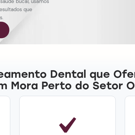
 saúde bucal, usamos
esultados que
s.
reamento Dental que Of
 Mora Perto do Setor 