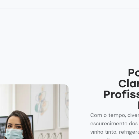
P
Cla
Profis
Com o tempo, diver
escurecimento dos 
vinho tinto, refrig