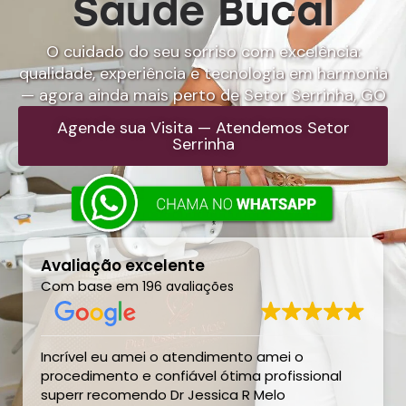
Saúde Bucal
O cuidado do seu sorriso com excelência:
qualidade, experiência e tecnologia em harmonia
— agora ainda mais perto de Setor Serrinha, GO
Agende sua Visita — Atendemos Setor
Serrinha
Avaliação excelente
Com base em
196 avaliações
Incrível eu amei o atendimento amei o
procedimento e confiável ótima profissional
superr recomendo Dr Jessica R Melo